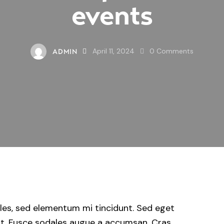
events
April 11, 2024
0
Comments
ADMIN
les, sed elementum mi tincidunt. Sed eget
uat. Fusce sodales augue a accumsan. Cras