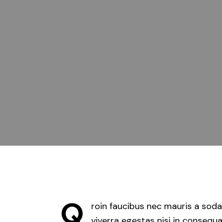
Q
roin faucibus nec mauris a soda
viverra egestas nisi in conseq