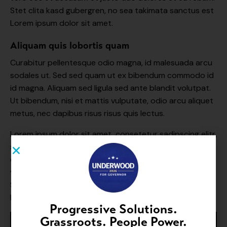
Stet clita kasd gubergren, no sea takimata sanctus est
Lorem ipsum dolor sit amet.
Aliquam quis lobortis quam
Curabitur pellentesque odio magna, id malesuada arcu
sodales ut. Sed sed quam ut ex bibendum commodo id
id magna. Aliquam sed ligula sed ante blandit volutpat.
Ut bibendum, nisi et mattis vulputate, odio arcu aliquet
metus, nec dapibus risus risus quis lectus.
Lorem ipsum dolor sit amet, consetetur sadipscing elitr,
sed diam nonumy eirmod tempor invidunt ut labore et
dolore magna aliquyam erat, sed diam voluptua. At
vero eos et accusam et justo duo dolores et ea rebum.
Stet clita kasd gubergren, no sea takimata sanctus est
Lorem ipsum dolor sit amet.
Progressive Solutions.
Grassroots. People Power.