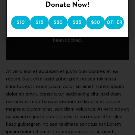
Donate Now!
$10
$15
$20
$25
$30
OTHER
At vero eos et accusam et justo duo dolores et ea
rebum. Stet clita kasd gubergren, no sea takimata
sanctus est Lorem ipsum dolor sit amet. Lorem ipsum
dolor sit amet, consetetur sadipscing elitr, sed diam
nonumy eirmod tempor invidunt ut labore et dolore
magna aliquyam erat, sed diam voluptua. At vero eos et
accusam et justo duo dolores et ea rebum. Stet clita
kasd gubergren, no sea takimata sanctus est Lorem
ipsum dolor sit amet. Lorem ipsum dolor sit amet,