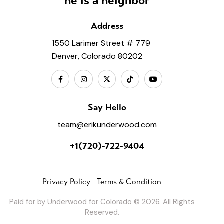
he is a neighbor
Address
1550 Larimer Street # 779
Denver, Colorado 80202
Say Hello
team@erikunderwood.com
+1(720)-722-9404
Privacy Policy
Terms & Condition
Paid for by Underwood for Colorado © 2026. All Rights
Reserved.